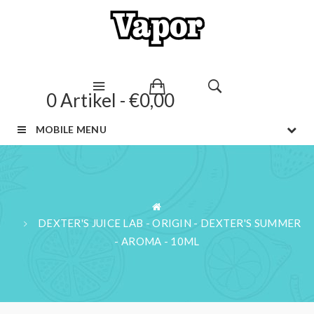
0 Artikel - €0,00
MOBILE MENU
DEXTER'S JUICE LAB - ORIGIN - DEXTER'S SUMMER
- AROMA - 10ML