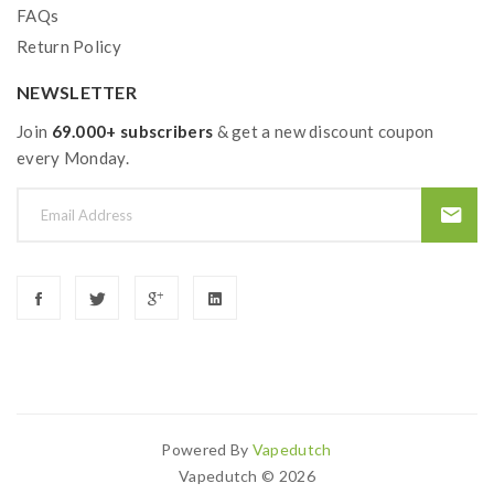
FAQs
Return Policy
NEWSLETTER
Join
69.000+ subscribers
& get a new discount coupon
every Monday.
Powered By
Vapedutch
k
Casinos Uk
78 Win
Slots Uk
78win
Slot Gacor
78 Win
Slot Gacor
Judi Onl
Vapedutch © 2026