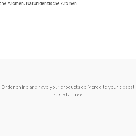
iche Aromen, Naturidentische Aromen
 extra Flaschen, kein Messbecher oder sonstiges
ne Spritze und schon kann es losgehen
abels mit Base, dann kräftig schütteln und FERTIG.
Order online and have your products delivered to your closest
store for free