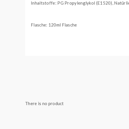
Inhaltstoffe: PG Propylenglykol (E1520), Natürl
Flasche: 120ml Flasche
Noch nie war das Selbermischen so einfach. Keine
Sie brauchen nur ihre Lieblingsbase und eine klei
Befüllen Sie die Liquidflasche bis zum Rand des L
Lieferumfang
1 x 120 ml Flasche mit 10ml Aroma
There is no product