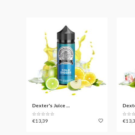
Dexter's Juice ...
Dexte
€13,39
€13,