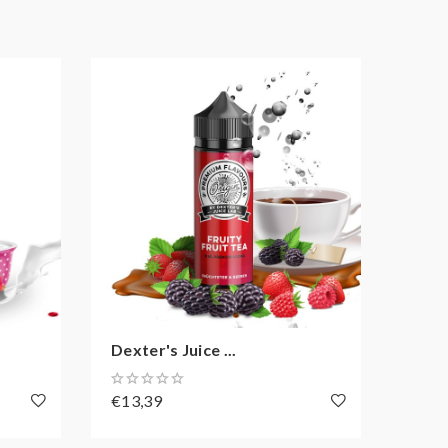
Dexter's Juice ...
Dexte
€13,39
€13,