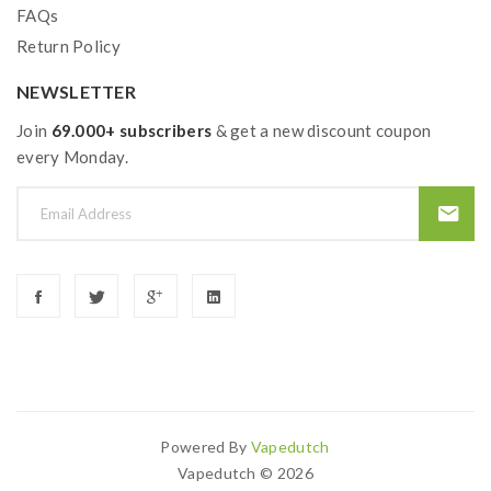
FAQs
Return Policy
NEWSLETTER
Join
69.000+ subscribers
& get a new discount coupon
every Monday.
Powered By
Vapedutch
8 Win
Judi Online
78win
Casino Sites
Casino Uk
78 Win
Casino Slots Uk
78
Vapedutch © 2026