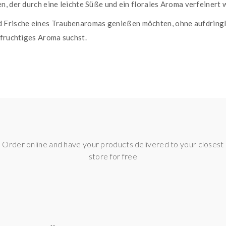
, der durch eine leichte Süße und ein florales Aroma verfeinert w
t und Frische eines Traubenaromas genießen möchten, ohne aufdring
 fruchtiges Aroma suchst.
 mit leicht blumiger Note
n, angenehmen Dampfgenuss
uchtigen Aromen
LZ LIQUIDS:
Order online and have your products delivered to your closest
esonders intensives Geschmackserlebnis, das sich perfekt für Lieb
store for free
iquids bereits im niedrigen Leistungsbereich ihr volles Aroma. 
erin (VG)
sorgen sie für eine harmonische Balance zwischen Ge
roat Hit deutlich sanfter als bei herkömmlichen Nikotinliquids, w
intensives Nikotinerlebnis ohne starkes Kratzen im Hals suchen. Di