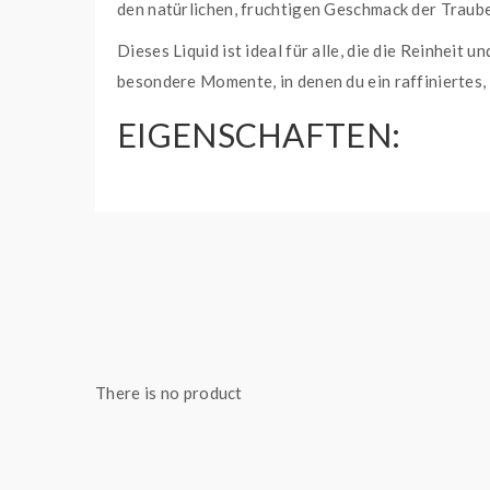
den natürlichen, fruchtigen Geschmack der Trauben
Dieses Liquid ist ideal für alle, die die Reinhei
besondere Momente, in denen du ein raffiniertes,
EIGENSCHAFTEN:
Frisch-süßer Geschmack von weißen Trauben
10ml Nikotinsalz-Liquid für einen weiche
Ideal für Liebhaber von natürlichen und fr
SC RED LINE NIKOTINSA
Die
SC Red Line Nikotinsalz Liquids
bieten ein b
beliebten Einweg E-Zigaretten, entfalten diese L
There is no product
Propylenglykol (PG)
und
50% pflanzlichem Glyc
Dank der Verwendung von
Nikotinsalz
ist der Th
Inhalationsgefühl sorgt – ideal für alle, die ein 