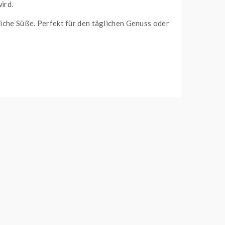
ird.
liche Süße. Perfekt für den täglichen Genuss oder
haber kräftiger Aromen eignet. Inspiriert von den
Mit einer ausgewogenen Mischung aus
50%
schmack und Dampfentwicklung.
as für ein angenehmes und weiches
e Liquids sind in verschiedenen Nikotinstärken