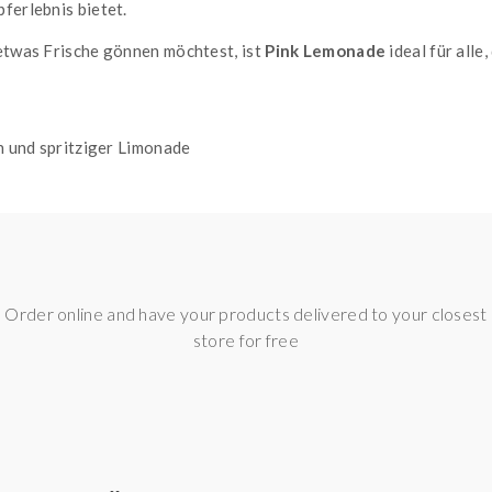
ferlebnis bietet.
 etwas Frische gönnen möchtest, ist
Pink Lemonade
ideal für alle
 und spritziger Limonade
ndes Dampfvergnügen
er Aromen
LZ LIQUIDS:
esonders intensives Geschmackserlebnis, das sich perfekt für Lieb
Order online and have your products delivered to your closest
iquids bereits im niedrigen Leistungsbereich ihr volles Aroma. 
store for free
erin (VG)
sorgen sie für eine harmonische Balance zwischen Ge
roat Hit deutlich sanfter als bei herkömmlichen Nikotinliquids, w
intensives Nikotinerlebnis ohne starkes Kratzen im Hals suchen. Di
g
und
20mg
, sodass du die für dich passende Nikotinstärke wählen