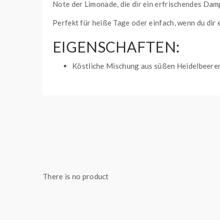
Note der Limonade, die dir ein erfrischendes Damp
Perfekt für heiße Tage oder einfach, wenn du dir
EIGENSCHAFTEN:
Köstliche Mischung aus süßen Heidelbeeren
10ml Nikotinsalz-Liquid für ein erfrische
Ideal für Liebhaber fruchtiger und spritzig
SC RED LINE NIKOTINSA
Die
SC Red Line Nikotinsalz Liquids
bieten ein b
beliebten Einweg E-Zigaretten, entfalten diese L
Propylenglykol (PG)
und
50% pflanzlichem Glyc
There is no product
Dank der Verwendung von
Nikotinsalz
ist der Th
Inhalationsgefühl sorgt – ideal für alle, die ein 
erhältlich, darunter
0mg (nikotinfrei)
,
5mg
,
10m