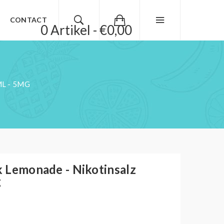
CONTACT
0 Artikel - €0,00
ML - 5MG
nk Lemonade - Nikotinsalz
g