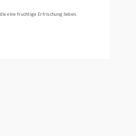
, die eine fruchtige Erfrischung lieben.
haber kräftiger Aromen eignet. Inspiriert von den
Mit einer ausgewogenen Mischung aus
50%
schmack und Dampfentwicklung.
as für ein angenehmes und weiches
e Liquids sind in verschiedenen Nikotinstärken
 kannst.