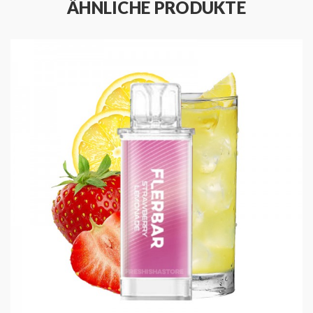
GESCHMACK
ÄHNLICHE PRODUKTE
Die Flerbar M Pods zeichnen sich durch die innovative Dual
Mesh Coil Technologie aus. Mit zwei Mesh Coils wird ein
unvergleichlich intensiver und dichter Dampf erzeugt. Diese
Technologie, bekannt von Disposable Vapes, ist nun auch in
den Pods verfügbar. Die Pods sind bereits mit Liquid befüllt
und können nach 600 Zügen einfach entsorgt und gegen einen
neuen Pod ausgetauscht werden.
VERFÜGBARE FLERBAR
POD SORTEN
Apple Ice:
Erfrischender Apfelgeschmack mit einem
Hauch von Kühle
Blueberry:
Saftige Blaubeeren, vollmundig und fruchtig
Blue Razz:
Blaue Himbeeren mit süß-saurer Note
Strawberry Ice:
Frische Erdbeeren mit einem Hauch