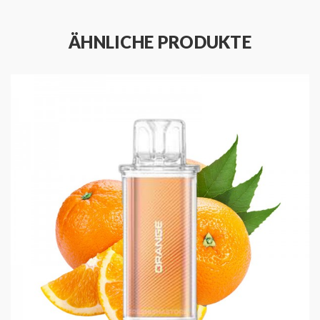
ULTIMATIVEN
GESCHMACK
ÄHNLICHE PRODUKTE
Die Flerbar M Pods zeichnen sich durch die innovative Dual
Mesh Coil Technologie aus. Mit zwei Mesh Coils wird ein
unvergleichlich intensiver und dichter Dampf erzeugt. Diese
Technologie, bekannt von Disposable Vapes, ist nun auch in
den Pods verfügbar. Die Pods sind bereits mit Liquid befüllt
und können nach 600 Zügen einfach entsorgt und gegen einen
neuen Pod ausgetauscht werden.
VERFÜGBARE FLERBAR
POD SORTEN
Apple Ice:
Erfrischender Apfelgeschmack mit einem
Hauch von Kühle
Blueberry:
Saftige Blaubeeren, vollmundig und fruchtig