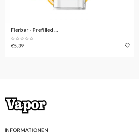
Blue Razz:
Blaue Himbeeren mit süß-saurer Note
Strawberry Ice:
Frische Erdbeeren mit einem Hauch
von Kühle
Flerbar - Prefilled ...
Strawberry Lemonade:
Erdbeer-Zitronenlimonade,
süß und erfrischend
€5,39
Chewy Watermelon:
Saftige Wassermelone mit einem
Hauch Kaugummi
Pink Watermelon:
Süße Wassermelone, erfrischend
und fruchtig
Grape:
Saftige Trauben, intensiv und süß
Lemon:
Frische Zitrone, zitrusartig und belebend
Mango Ice:
Exotische Mango mit einem Hauch von
Kühle
Pineapple Ice:
Süße Ananas mit einem erfrischenden
Finish
INFORMATIONEN
Bloody Bull:
Fruchtiger Mix mit einem Hauch von