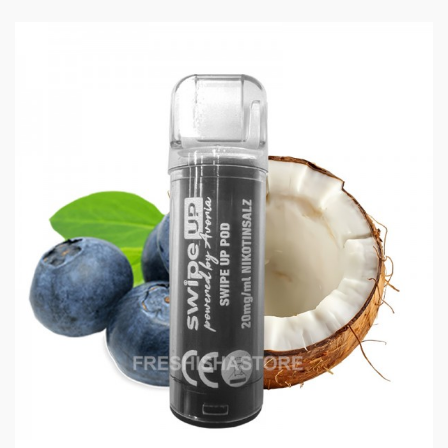
PODS PASSEN AUCH IN
DAS ELFA GRUNDGERÄT
VIELFÄLTIGE
GESCHMACKSRICHTUNGEN
ZUR AUSWAHL - ALLE
PODS SIND ELFA
KOMPATIBEL
WÄHLEN SIE AUS EINER
VIELZAHL VON
GESCHMACKSRICHTUNGEN, UM
IHR DAMPFERLEBNIS ZU
PERSONALISIEREN:
Aprikose: Süße und fruchtige Aprikosen
Beerenmix: Mix aus verschiedenen Waldbeeren
Blaubeer-Kokos: Süße Blaubeeren mit