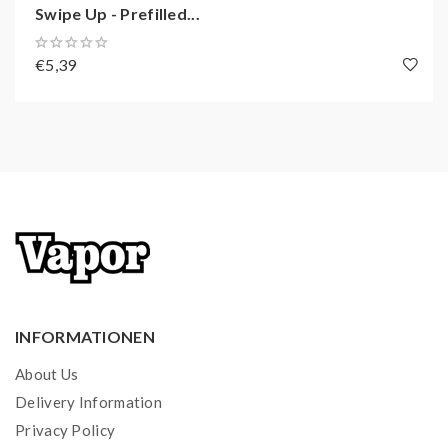
Swipe Up - Prefilled...
exotischer Kokosnuss
Blaubeere: Der Geschmack reifer Blaubeeren
€5,39
Erdbeere: Authentischer Erdbeergeschmack
Himbeer Limonade: Spritzige Limonade mit
Himbeergeschmack
Ice Apfel: Grüne Äpfel mit einem Hauch von
Menthol
Kaktus: Harmonische Kaktusfeige
Kirsche: Sonnengereifte süße Kirschen
Mango: Reife und süße Mangos
Vanillepudding: Geschmack eines frischen
Vanillepuddings
INFORMATIONEN
Zitronen Limonade: Spritzige Zitronenlimonade
About Us
Genießen Sie Premium-Geschmack mit
SWIPE UP
Delivery Information
PODS
.
Privacy Policy