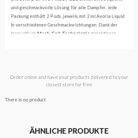
und geschmackvolle Lösung für alle Dampfer. Jede
Packung enthält 2 Pods, jeweils mit 2 ml Avoria Liquid
in verschiedenen Geschmacksrichtungen. Dank der
innovativen
Mesh-Coil-Technologie
garantieren
diese Pods einen intensiven Geschmack und einen
sanften, aromatischen Dampf. Die Installation ist
kinderleicht, da kein Coil-Wechsel erforderlich ist.
Genießen Sie den vollen Geschmack bis zum letzten
Zug.
Order online and have your products delivered to your
closest store for free
MIT MESH COIL FÜR
INTENSIVEN GESCHMACK
There is no product
EINFACHE INSTALLATION
OHNE COIL-WECHSEL
ÄHNLICHE PRODUKTE