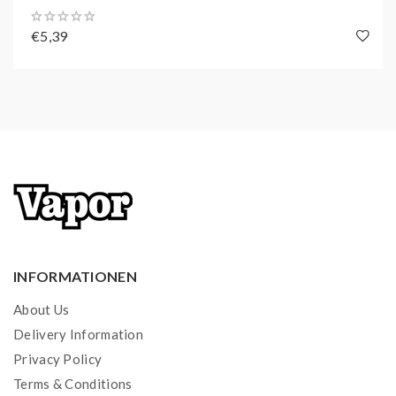
400 mAh
Batterie
€5,39
Keine Einstellungen notwendig
Vorbefüllt mit
2,0 ml
Liquid
IN WELCHEN
GESCHMACKSRICHTUNGEN
GIBT ES DIE
CRYSTAL
PLUS PODS
?
Die Crystal Bar ist in folgenden
Geschmacksrichtungen erhältlich:
INFORMATIONEN
Blue Fusion: Blaubeere, Brombeere, Himbeere
Blue Razz Lemonade: Blaubeer,
About Us
Zitronenlimonade
Delivery Information
Blueberry Cherry Blackberry: Blaubeere,
Privacy Policy
Kirsche, Brombeere
Terms & Conditions