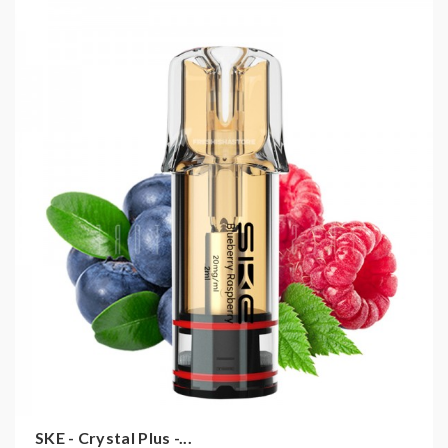
Zigarette von SKE eine perfekte Wahl. Egal ob
unterwegs oder zu Hause, die
Crystal Plus
ist immer
dabei und sorgt für eine angenehme Raucherfahrung.
Bei diesem Artikel handelt es sich ausschließlich um die
Pods. Der Akkuträger ist nicht enthalten und muss
separat erworben werden.
ALLE DATEN
ZUR
CRYSTAL BAR
PLUS
AUF EINEN BLICK:
E-Zigarette mit POD System
2%
(20 mg/ml) Nikotin
Ergonomisch, kompakt und leicht
Moderner und Luxuriöser Look
Ergonomisches Penstyle-Design mit
SKE - Crystal Plus -...
transparentem Gehäuse