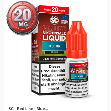
Geschmack:
Blaubeeren - Mix
Lieferumfang:
1x 10 ml Flasche mit
Sicherheitsverschluss, Umverpackung und
Benutzungshinweisen.
Inhaltsstoffe für die Stärke: 0mg/ml
Propylenglycol (49% PG), pflanzliches Glycerin
(51% VG), Aroma
Inhaltsstoffe für die Stärken: 10mg/ml und 20mg/ml
Propylenglycol (49% PG), pflanzliches Glycerin
(51% VG), Nikotinbenzoat, Nikotinmalat, Aroma
Sicherheitshinweise für die Verwendung von E-
SC - Red Line - Blue...
Zigarettenprodukten: