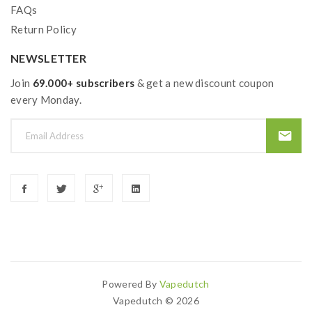
FAQs
Return Policy
NEWSLETTER
Join
69.000+ subscribers
& get a new discount coupon
every Monday.
Powered By
Vapedutch
Search For More Popular Websites:
Onl
Vapedutch © 2026