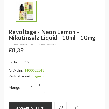
Revoltage - Neon Lemon -
Nikotinsalz Liquid - 10ml - 10mg
0 Bewertungen
|
+ Bewertung
€8,39
Ex Tax: €8,39
Artikelnr.
M00001148
Verfügbarkeit
Lagernd
Menge
+ WARENKORB