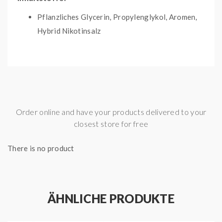
Pflanzliches Glycerin, Propylenglykol, Aromen,
Hybrid Nikotinsalz
Bitte beachten Sie: Nikotinsalz-Liquids sind für den Gebrauch
in MTL-Geräten (Mund-zu-Lunge) oder Pod-Systemen
geeignet, nicht jedoch für Sub-Ohm-Tanks oder hohe
Order online and have your products delivered to your
Leistungen. Lesen Sie vor der Verwendung die Anweisungen
closest store for free
des Herstellers und stellen Sie sicher, dass das Produkt Ihren
persönlichen Anforderungen entspricht.
There is no product
ÄHNLICHE PRODUKTE