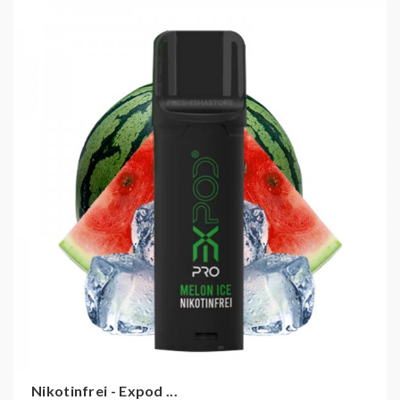
Sie ihn und installieren einen neuen Pod.
Das passende Basisgerät (nicht im Lieferumfang
enthalten) müssen Sie nicht entsorgen; es besitzt
einen integrierten Akku, der über den USB-C-Anschluss
am Boden wieder aufgeladen werden kann (Ladekabel
nicht im Lieferumfang enthalten).
Die Pods sind zwar mit eLiquid befüllt, allerdings
wurde kein Nikotinsalz hinzugefügt, weshalb die
Pods
Nikotinfrei
sind.
EXPOD PRO PODS -
GESCHMACKSRICHTUNGEN
(0MG / NIKOTINFREI):
Apple Peach:
Fruchtige Mischung aus Äpfeln
und saftigen Pfirsichen.
Nikotinfrei - Expod ...