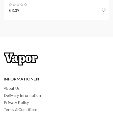
Blueberry Ice:
Süße Blaubeeren kombiniert mit
einer kühlen Note.
€3,39
Melon Ice:
Saftige Wassermelonen gepaart mit
einer kühlen, frischen Note.
Orange Ice:
Intensives Orangen-Aroma mit
einem kühlen Abgang.
Raspberry Banana:
Süße Himbeeren in
Kombination mit einem intensiven Bananen-
Aroma.
Strawberry Kiwi:
Frisch gepflückte Erdbeeren in
einer Symbiose mit fruchtigen Kiwis.
INFORMATIONEN
EIGENSCHAFTEN DER PODS:
About Us
Füllvolumen: 2 ml (vorab befüllt)
Delivery Information
Inhaltsstoffe (Liquid): Propylenglykol, Glycerin,
Privacy Policy
Aroma, Nikotinsalz
Terms & Conditions