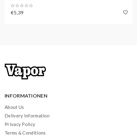
Es stehen insgesamt
10 verschiedene
Geschmacksrichtungen
zur Auswahl, darunter
€5,39
Einzelaromen wie "Watermelon" sowie fruchtige
Kombinationen wie "Watermelon Cherry". Die
Verbindung mit dem Akku erfolgt durch einfaches
Zusammenstecken. Da die Cartridge nicht nachfüllbar
ist, wird sie ausgetauscht, wenn der Liquidvorrat
erschöpft ist.
Pro bestellter Verpackungseinheit erhalten Sie zwei
Tappo Pods Ihrer gewählten Geschmacksrichtung von
Lost Mary.
INFORMATIONEN
Zusätzlich besteht die Möglichkeit, die Lost Mary
Tappo Pods mit dem bei uns erhältlichen Elfbar Elfa
About Us
Akku zu nutzen.
Delivery Information
Privacy Policy
Die Lost Mary Tappo Pods sind bereits mit 2 ml
Terms & Conditions
vorbefüllt (abhängig von der Geschmacksrichtung) und