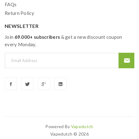
FAQs
passen auch auf die ELFA (by ELFBAR) Basisgeräte.
Return Policy
Sobald das vorbefüllte Liquid in den Pods leer ist,
entsorgen Sie ihn und installieren einen neuen Pod.
NEWSLETTER
Das passende Basisgerät (nicht im Lieferumfang
Join
69.000+ subscribers
& get a new discount coupon
enthalten) müssen Sie nicht entsorgen; es besitzt
every Monday.
einen integrierten Akku, der über den USB-C-Anschluss
am Boden wieder aufgeladen werden kann (Ladekabel
nicht im Lieferumfang enthalten).
LIEFERUMFANG:
2x Lost Mary TAPPO Prefilled Pod (VE = 10Stk)
Powered By
Vapedutch
Enthält Gift. Bei Verschlucken sofort Giftinformationszentrum
Search For More Popu
Vapedutch © 2026
anrufen oder ärztlichen Rat einholen. Verpackung oder