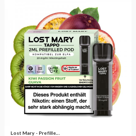
Guave
Marystorm:
Kühler Energy
Peach Ice:
Pfirsich Ice
Pink Lemonade:
Grapefruit, Erdbeer Limonade
Watermelon:
Wassermelone
Watermelon Cherry:
Wassermelone, Kirsche
Warermelon Mojito:
Saft der Wassermelone
gemixt mit einem frischen Mojito
Der
Lost Mary Tappo Pod
ist speziell für den
gleichnamigen Akku mit 750 mAh
entwickelt worden
und fungiert als perfekt passende Cartridge. Jeder
austauschbare Pod wird mit
2 Millilitern Nikotinsalz-
Liquid
geliefert, das eine Nikotinkonzentration von 20
mg/ml aufweist, unabhängig von der gewählten
Geschmacksrichtung.
Lost Mary - Prefille...