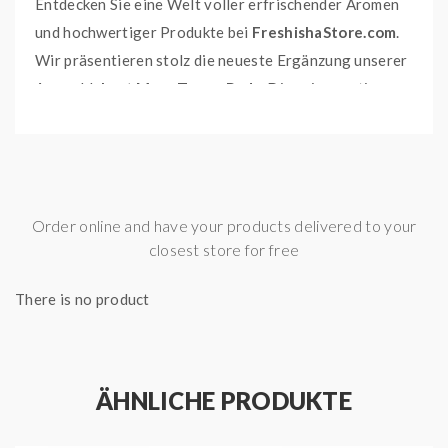
Entdecken Sie eine Welt voller erfrischender Aromen
und hochwertiger Produkte bei
FreshishaStore.com
.
Wir präsentieren stolz die neueste Ergänzung unserer
Auswahl:
Lost Mary Tappo Pods
. Diese innovativen
Pods bieten eine breite Palette von
Geschmacksrichtungen, die selbst die
anspruchsvollsten Dampfer begeistern werden.
GESCHMACKSRICHTUNGEN
Order online and have your products delivered to your
closest store for free
Blue Razz Lemonade:
Limonade, Blaue
Himbeeren
There is no product
Blueberry Sour Raspberry:
Blaubeere
kombiniert mit sauren Himbeeren
Cranberry Grape:
Süße Cranberry gemixt mit
ÄHNLICHE PRODUKTE
helle Traube
Kiwi Passionfruit Guava:
Kiwi, Passionsfrucht,