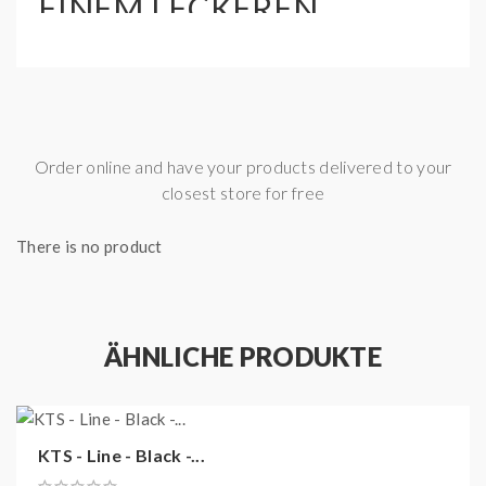
EINEM LECKEREN
GESCHMACK VON
GRÜN/SCHWARZTEE.
PRODUKTHIGHLIGHTS:
Order online and have your products delivered to your
Aroma:
Litschi, Heidelbeere, Brombeere,
closest store for free
Weintraube, Tee
Inhalt:
10 ml hochkonzentriertes Aroma in einer
There is no product
60 ml Leerflasche
Inhaltsstoffe:
Propylenglycol, Glycerin, Aromen
ÄHNLICHE PRODUKTE
KTS - Line - Black -...