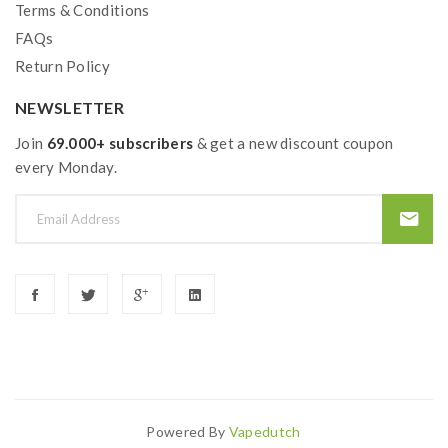
Terms & Conditions
FAQs
Return Policy
NEWSLETTER
Join
69.000+ subscribers
& get a new discount coupon
every Monday.
Powered By
Vapedutch
Judi Online
78win
Casino Sites
Casino Uk
78 Win
Casino Slots Uk
78win
Be