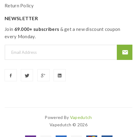
Return Policy
NEWSLETTER
Join
69.000+ subscribers
& get a new discount coupon
every Monday.
Powered By
Vapedutch
Search For More Popular Websites:
Online Casin
Vapedutch © 2026