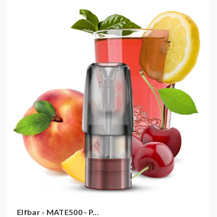
enthalten).
Die Batteriekapazität der ELFA beträgt 500mAh.
Ein Prefilled Pod ist mit 2ml befüllt, welches in
Kombination für die gewohnten 600 Züge ausreicht.
Technische Daten:
Größe: 16x108,2 mm
E-Liquid Kapazität: 2ml
Nikotinstärke: 20mg/ml
Nikotin Dosis per Zug: 161 Mikrogramm
Batteriekapazität: 500mAh
Lade-Schnittstelle: USB Type C
Lieferumfang:
1x Elf Bar ELFA Gerät
Elfbar - MATE500 - P...