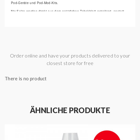
Pod-Geräte und Pod-Mod-Kits.
Nic-Salze werden direkt aus dem natürlichen Tabakblatt extrahiert, anstatt
traditionell mit einer Form von künstlichem Nikotin namens „Free Base“
hergestellt zu werden.
Freebase-Nikotin kann ziemlich im Hals drücken und bei manchen Dampfern
Unbehagen verursachen. Nic-Salze werden viel schneller vom Körper
aufgenommen als herkömmliche E-Liquids.
Darüber hinaus verfügen Nic-Salze nicht über den gewohnten
Nachgeschmack, sondern sind sehr entspannt zu dampfen.
Order online and have your products delivered to your
50/50 VG/PG
closest store for free
There is no product
ÄHNLICHE PRODUKTE