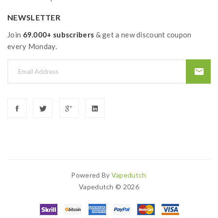
NEWSLETTER
Join
69.000+ subscribers
& get a new discount coupon
every Monday.
Powered By
Vapedutch
8win
Best Casino Uk
Casinos Uk
78 Win
Slots Uk
78win
Slot Gacor
78 Wi
Vapedutch © 2026