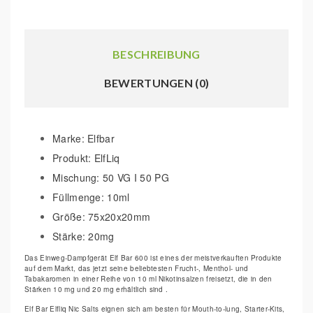
BESCHREIBUNG
BEWERTUNGEN (0)
Marke: Elfbar
Produkt: ElfLiq
Mischung: 50 VG I 50 PG
Füllmenge: 10ml
Größe: 75x20x20mm
Stärke: 20mg
Das Einweg-Dampfgerät Elf Bar 600 ist eines der meistverkauften Produkte
auf dem Markt, das jetzt seine beliebtesten Frucht-, Menthol- und
Tabakaromen in einer Reihe von 10 ml Nikotinsalzen freisetzt, die in den
Stärken 10 mg und 20 mg erhältlich sind .
Elf Bar Elfliq Nic Salts eignen sich am besten für Mouth-to-lung, Starter-Kits,