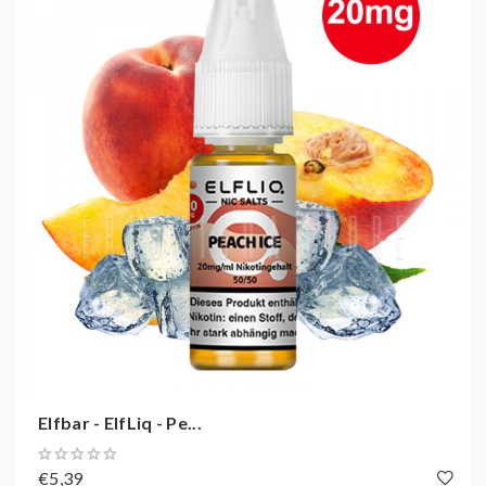
Elfbar - ElfLiq - Pe...
€5,39