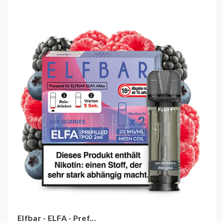
Die Elf Bar ELFA kann so länger verwendet werden,
ähnlich wie bei bereits bekannten POD Systemen von
Caliburn oder VOOPOO.
Das ELFA Gerät muss nach der Verwendung oder in
Ruhephasen aufgeladen werden. Dies ist via USB-C
Kabel möglich (USB-C Kabel ist nicht im Lieferumfang
enthalten).
Ein Prefilled Pod ist mit 2ml befüllt, welches in
Kombination für die gewohnten 600 Züge ausreicht.
Technische Daten:
E-Liquid Kapazität: 2ml
Nikotinstärke: 20mg/ml
Nikotin Dosis per Zug: 161 Mikrogramm
Lieferumfang:
Elfbar - ELFA - Pref...