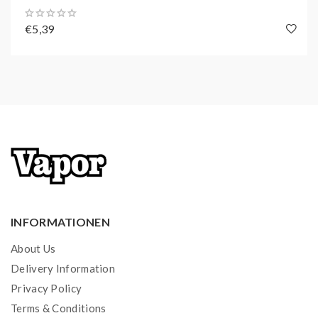
2x vorbefüllte Pods mit der ausgewählten
€5,39
Geschmacksrichtung
Zugelassen für den deutschen Markt - Keine
Fakes!
Unsere Elf Bar ELFA verfügen über alle Zertifikate,
um sie auf dem deutschen Markt verkaufen zu
dürfen.
Originale Elf Bar könnt ihr anhand des Codes auf
der Verpackung erkennen. Einfach den QR Code
auf der schmalen Seite einscannen.
INFORMATIONEN
Bei Originalen Elf Bar wäre der Code dann nur 1x
About Us
gescannt - Bei Fakes mehrere Mal, da der
Delivery Information
Schwarzmarkt den Code nur kopiert.
Privacy Policy
Terms & Conditions