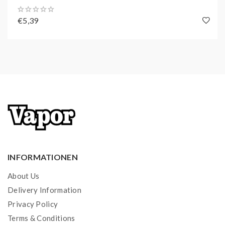
2x vorbefüllte Pods mit der ausgewählten
€5,39
Geschmacksrichtung
Zugelassen für den deutschen Markt - Keine
Fakes!
Unsere Elf Bar ELFA verfügen über alle Zertifikate,
um sie auf dem deutschen Markt verkaufen zu
dürfen.
Originale Elf Bar könnt ihr anhand des Codes auf
der Verpackung erkennen. Einfach den QR Code
auf der schmalen Seite einscannen.
INFORMATIONEN
Bei Originalen Elf Bar wäre der Code dann nur 1x
About Us
gescannt - Bei Fakes mehrere Mal, da der
Delivery Information
Schwarzmarkt den Code nur kopiert.
Privacy Policy
Terms & Conditions