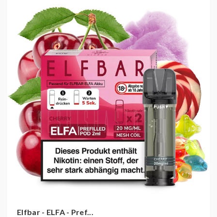
Die Elf Bar ELFA kann so länger verwendet werden,
ähnlich wie bei bereits bekannten POD Systemen von
Caliburn oder VOOPOO.
Das ELFA Gerät muss nach der Verwendung oder in
Ruhephasen aufgeladen werden. Dies ist via USB-C
Kabel möglich (USB-C Kabel ist nicht im Lieferumfang
enthalten).
Ein Prefilled Pod ist mit 2ml befüllt, welches in
Kombination für die gewohnten 600 Züge ausreicht.
Technische Daten:
E-Liquid Kapazität: 2ml
Nikotinstärke: 20mg/ml
Nikotin Dosis per Zug: 161 Mikrogramm
Lieferumfang:
Elfbar - ELFA - Pref...