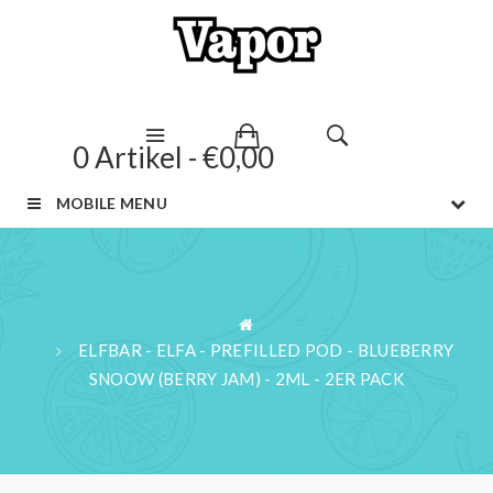
0 Artikel - €0,00
MOBILE MENU
ELFBAR - ELFA - PREFILLED POD - BLUEBERRY
SNOOW (BERRY JAM) - 2ML - 2ER PACK