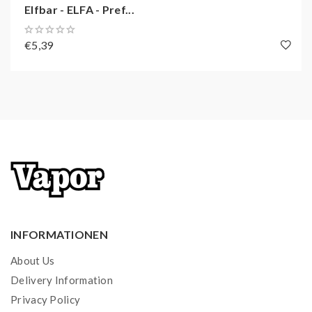
Lieferumfang:
Elfbar - ELFA - Pref...
2x vorbefüllte Pods mit der ausgewählten
€5,39
Geschmacksrichtung
Zugelassen für den deutschen Markt - Keine
Fakes!
Unsere Elf Bar ELFA verfügen über alle Zertifikate,
um sie auf dem deutschen Markt verkaufen zu
dürfen.
Originale Elf Bar könnt ihr anhand des Codes auf
der Verpackung erkennen. Einfach den QR Code
auf der schmalen Seite einscannen.
INFORMATIONEN
Bei Originalen Elf Bar wäre der Code dann nur 1x
About Us
gescannt - Bei Fakes mehrere Mal, da der
Delivery Information
Schwarzmarkt den Code nur kopiert.
Privacy Policy