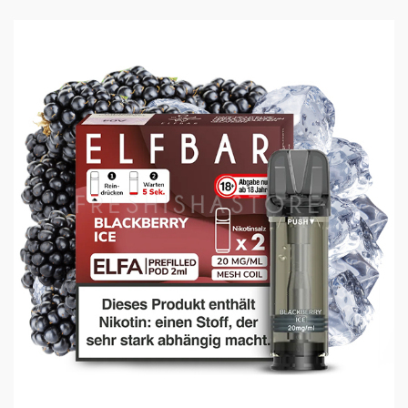
ELFA gesteckt wird.
Die Elf Bar ELFA kann so länger verwendet werden,
ähnlich wie bei bereits bekannten POD Systemen von
Caliburn oder VOOPOO.
Das ELFA Gerät muss nach der Verwendung oder in
Ruhephasen aufgeladen werden. Dies ist via USB-C
Kabel möglich (USB-C Kabel ist nicht im Lieferumfang
enthalten).
Ein Prefilled Pod ist mit 2ml befüllt, welches in
Kombination für die gewohnten 600 Züge ausreicht.
Technische Daten:
E-Liquid Kapazität: 2ml
Nikotinstärke: 20mg/ml
Nikotin Dosis per Zug: 161 Mikrogramm