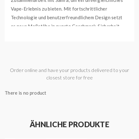
Zusammenarbeit mit Samra, um ein unvergleichliches
Vape-Erlebnis zu bieten. Mit fortschrittlicher
Technologie und benutzerfreundlichem Design setzt
es neue Maßstäbe in puncto Geschmack, Sicherheit
und Benutzerfreundlichkeit.
HIGHLIGHTS DES
CATALEYA POD SYSTEMS:
Order online and have your products delivered to your
Match BarX:
Perfekte Kompatibilität mit
closest store for free
Basisgeräten wie Elfa oder 187 Pods.
Fresor MeshCoil:
Gleichmäßige Hitzeverteilung
There is no product
für intensiven Geschmack und reichhaltige
Dampfentwicklung.
Sicherheit:
Fortschrittliche Kindersicherung
ÄHNLICHE PRODUKTE
verhindert unbeabsichtigten Gebrauch durch
Kinder.