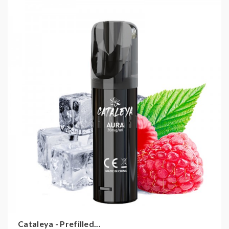
Das Cataleya Pod System bietet eine beeindruckende
Auswahl von 20 Geschmacksrichtungen, von
klassischen Tabakvarianten bis hin zu exotischen
Fruchtmischungen. Dank der USB-C-Ladefunktion sind
die Basisgeräte leicht wiederaufladbar.
ERLEBEN SIE EINE NEUE
ÄRA DES VAPINGS
Cataleya steht für Sicherheit, Geschmacksvielfalt und
technologische Innovation. Perfekt für anspruchsvolle
Vaper, die keine Kompromisse eingehen wollen.
VERFÜGBARE FARBEN FÜR
BASISGERÄTE:
Black (Schwarz)
White (Weiß)
Cataleya - Prefilled...