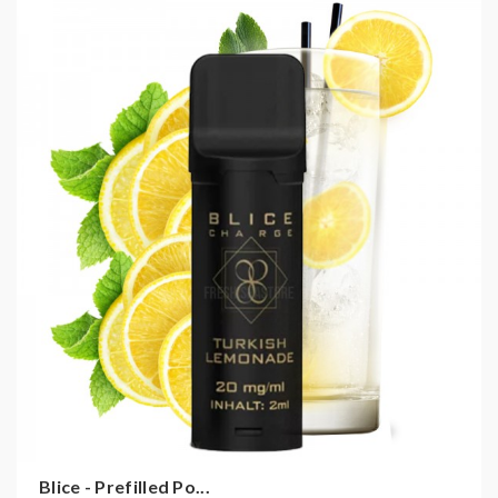
Die Elf Bar ELFA kann so länger verwendet werden,
ähnlich wie bei bereits bekannten POD Systemen von
Caliburn oder VOOPOO.
Das ELFA Gerät muss nach der Verwendung oder in
Ruhephasen aufgeladen werden. Dies ist via USB-C
Kabel möglich (USB-C Kabel ist nicht im Lieferumfang
enthalten).
Ein Prefilled Pod ist mit 2ml befüllt, welches in
Kombination für die gewohnten 600 Züge ausreicht.
Technische Daten:
E-Liquid Kapazität: 2ml
Nikotinstärke: 20mg/ml
Nikotin Dosis per Zug: 161 Mikrogramm
Lieferumfang:
Blice - Prefilled Po...