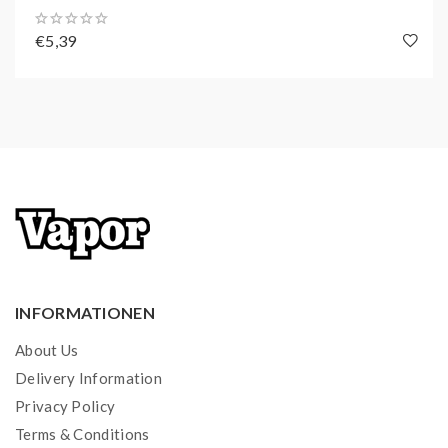
2x vorbefüllte Pods mit der ausgewählten
€5,39
Geschmacksrichtung
Zugelassen für den deutschen Markt - Keine
Fakes!
Unsere Elf Bar ELFA verfügen über alle Zertifikate,
um sie auf dem deutschen Markt verkaufen zu
dürfen.
Originale Elf Bar könnt ihr anhand des Codes auf
der Verpackung erkennen. Einfach den QR Code
auf der schmalen Seite einscannen.
INFORMATIONEN
Bei Originalen Elf Bar wäre der Code dann nur 1x
About Us
gescannt - Bei Fakes mehrere Mal, da der
Delivery Information
Schwarzmarkt den Code nur kopiert.
Privacy Policy
Terms & Conditions