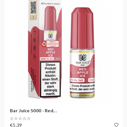
von Elf Bar, bietet aber ein besseres Preis-Leistungs-
Verhältnis und ist sehr empfehlenswert. Erhältlich in
den Nikotin Stärken
10mg und 20mg
. Bar Juice NicSalt
Liquids mit
50VG / 50PG
Mischung sind geeignet für
die meisten MTL-Geräte, einschließlich Pod-Systeme.
Die Aromen werden in Großbritannien aus den besten
Zutaten hergestellt und bieten Ihnen eine
überzeugende Kombination aus Vielfalt, Geschmack
und Qualität.
BAR JUICE 5000
HIGHLIGHTS:
✓ 5000 Züge mit einer Flasche
✓ Viele intensive Sorten
Bar Juice 5000 - Red...
✓ 20mg und 10mg Nikotinsalz
€5,39