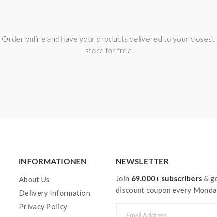
Order online and have your products delivered to your closest
store for free
INFORMATIONEN
NEWSLETTER
Join
69.000+ subscribers
& ge
About Us
discount coupon every Monda
Delivery Information
Privacy Policy