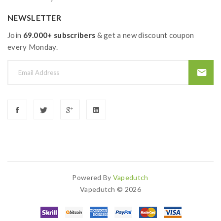
NEWSLETTER
Join
69.000+ subscribers
& get a new discount coupon
every Monday.
Powered By
Vapedutch
inos Uk
78 Win
Slots Uk
78win
Slot Gacor
78 Win
Slot Gacor
Judi Online
7
Vapedutch © 2026