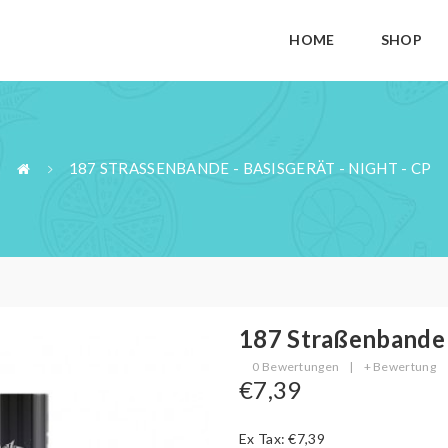
HOME
SHOP
187 STRASSENBANDE - BASISGERÄT - NIGHT - CP
187 Straßenbande -
0 Bewertungen
|
+ Bewertung
€7,39
Ex Tax: €7,39