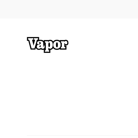
ausschlag: Ärztlichen Rat einholden/ ärztliche Hilfe hin
Inhalt/Behälter einer anerkannten Abfallentsorgungsanla