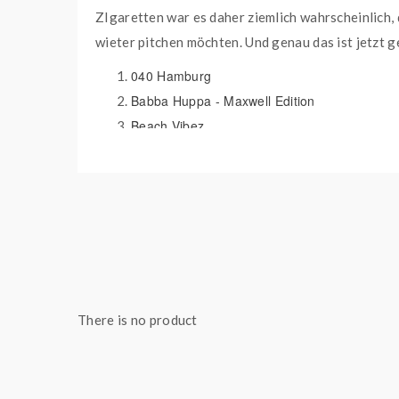
ZIgaretten war es daher ziemlich wahrscheinlich,
wieter pitchen möchten. Und genau das ist jetzt
040 Hamburg
Babba Huppa - Maxwell Edition
Beach Vibez
Black Ize
Happy Cactuz
I Love Hamburg
I Scream Pistacio
Juicy Puzzi
Miami Vice
Pink Mellow
There is no product
Pille (Bonez Mc)
Quelle
Reeperbahn