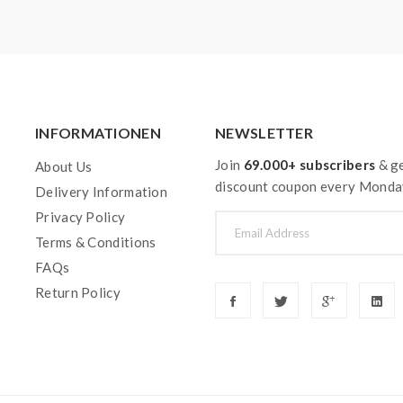
zuziehen. Ist ärztlicher Rat erforderlich, Verpackung oder Kennzeichnungset
ge zuführen.
INFORMATIONEN
NEWSLETTER
Join
69.000+ subscribers
& ge
About Us
discount coupon every Monda
Delivery Information
Privacy Policy
Terms & Conditions
FAQs
Return Policy